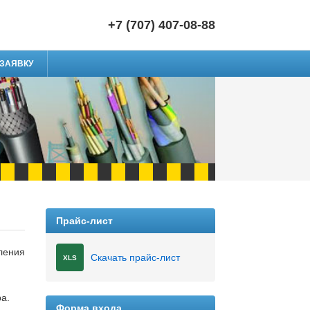
+7 (707) 407-08-88
 ЗАЯВКУ
Прайс-лист
ления
Скачать прайс-лист
XLS
а.
Форма входа