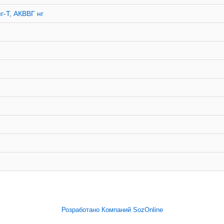
г-Т, АКВВГ нг
Розработано Компаний SozOnline