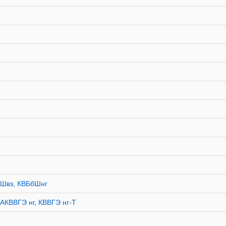
бШвз, КВБбШнг
АКВВГЭ нг, КВВГЭ нг-Т