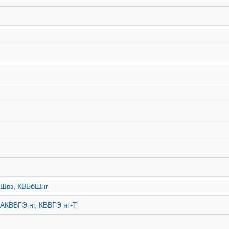
бШвз, КВБбШнг
АКВВГЭ нг, КВВГЭ нг-Т