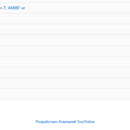
г-Т, АКВВГ нг
Розработано Компаний SozOnline